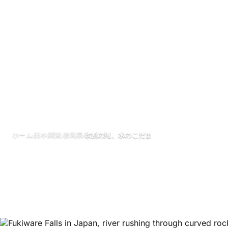
›
›
›
›
ホーム
日本
関東
群馬県
吹割の滝、水のこだま
吹割の滝、水の
5月 2026
更新日 30 5月 2026
1分で読める