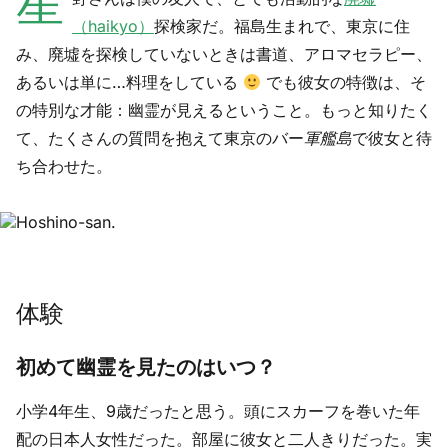
星
（haikyo）
探検家だ。福島生まれで、東京に住
み、廃墟を探検していないときは書道、アロマセラピー、
あるいは単に…料理をしている
でも彼女の特徴は、そ
の特別な才能：幽霊が見えるということ。もっと知りたく
て、たくさんの質問を抱えて東京のバー
軍艦島
で彼女と待
ち合わせた。
体験
初めて幽霊を見たのはいつ？
小学4年生、9歳だったと思う。頭にスカーフを巻いた年
配の日本人女性だった。部屋に彼女と二人きりだった。実