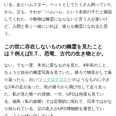
いる。あとハムスター。ペットとしてたくさん飼っていた
から。父も、それが「ハムハム」という名前の子だと確認
してくれた。小動物は幽霊にならないと言う人が多いけ
ど、人間と長く一緒にいれば、彼らも幽霊になれると思
う。
この世に存在しないものの幽霊を見たこと
は？例えばE.T.、恐竜、古代の生き物とか。
ない。でも一度、本当に変なものを見た。4年前のこと。
ちょうど自分の幽霊写真を見ていた。後ろで物音がして振
り返ったら、白い’
マックロクロスケ
‘のようなものに小さ
な2本の足があった。机の後ろから飛び出して走り去っ
た。私が見た唯一の
怪物
。一方、UFOは何度も見てい
る。福島（私の故郷）では定期的に現れて、日本ではかな
り知られている。父の友人がUFO博物館を運営してい
て、よく一緒に話している。