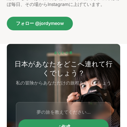
ぼ毎日、その場からInstagramに上げています。
フォロー @jordymeow
あなたの番
日本があなたをどこへ連れて行
くでしょう？
私の冒険からあなただけの旅程を作りましょう
作成