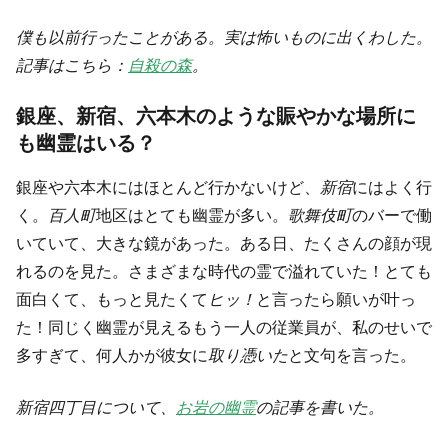
僕も以前行ったことがある。実は怖いものに出くわした。
記事はこちら：
自殺の森
。
銀座、新宿、六本木のような賑やかな場所に
も幽霊はいる？
銀座や六本木にはほとんど行かないけど、
新宿
にはよく行
く。
百人町
地区はとても幽霊が多い。
歌舞伎町
のバーで働
いていて、大きな鏡があった。ある日、たくさんの顔が現
れるのを見た。さまざまな時代の霊で溢れていた！とても
面白くて、もっと見たくて
ヒッ！
と言ったら願いが叶っ
た！同じく幽霊が見えるもう一人の従業員が、私のせいで
多すぎて、何人かが彼女に
取り憑いた
と文句を言った。
新宿四丁目について、
お岩の幽霊
の記事を書いた。