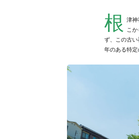
根
津神
こか
ず、この古い
年のある特定