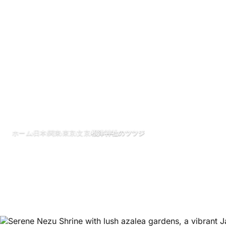
›
›
›
›
›
ホーム
日本
関東
東京
文京
根津神社のツツジ
根津神社のツツ
5月 2026
1分で読める
湖