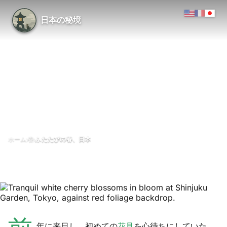
日本の秘境
›
›
ホーム
春
ふたたびの春、日本
ふたたびの春、日本
5月 2026
1分で読める
年に来日し、初めての
花見
を心待ちにしていた。