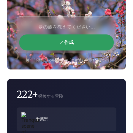
作成
例：「廃墟を巡る冬の旅」や「京都近くの隠れた寺院」
222+
探検する冒険
千葉県