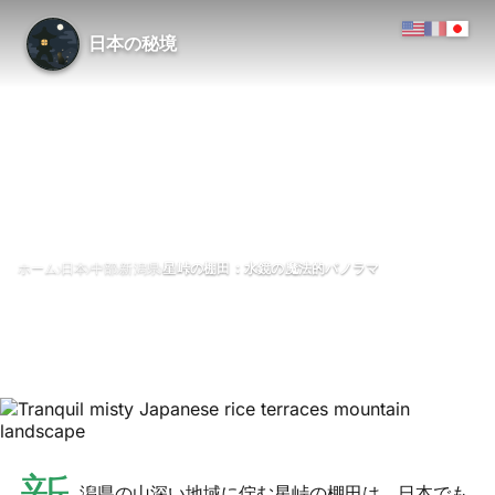
日本の秘境
›
›
›
›
ホーム
日本
中部
新潟県
星峠の棚田：水鏡の魔法的パノラマ
星峠の棚田：水鏡の魔法的パノ
ラマ
5月 2026
1分で読める
潟県の山深い地域に佇む星峠の棚田は、日本でも