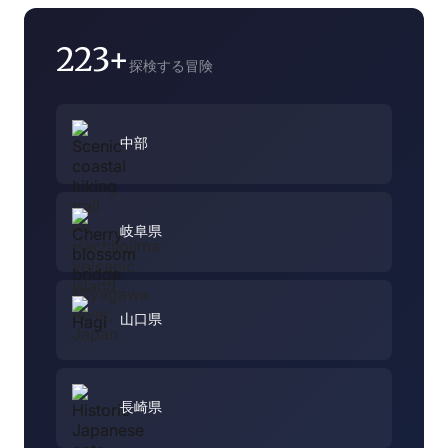
223+
探検する冒険
中部
岐阜県
山口県
長崎県