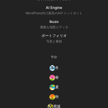
AI Engine
WordPress向け最高のAIチャットボット
Ikuzo
素敵な地図エディタ
ポートフォリオ
写真と書籍
季節
冬
春
夏
秋
廃墟