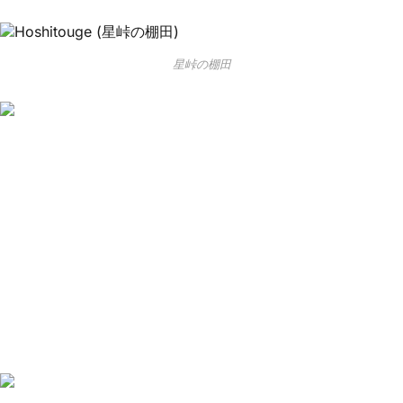
星峠の棚田