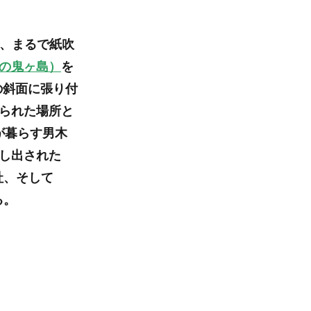
で、まるで紙吹
の鬼ヶ島）
を
の斜面に張り付
られた場所と
が暮らす男木
し出された
社、そして
る。