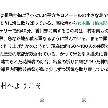
は瀬戸内海に浮かぶ1.34平方キロメートルの小さな島
ように海に散らばっている。高松港から
女木島（桃太郎
ェリーで約40分。香川県に属するこの島は、村を南西
段、急な路地が積み重なるように並んでいる。まるで限
で作り上げたかのようだ。現在は約150〜180人の住民
の歴史の痕跡が残されている。かつて米と引き換えに貸
年に建てられた花崗岩の灯台、出産の祈りに結びついた神
降は瀬戸内国際芸術祭が島に少しずつ活気を取り戻してい
る村へようこそ