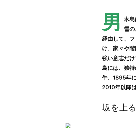
男
木島
雪の
経由して、フ
け、家々や階
強い意志だけ
島には、独特
牛、1895
2010年以
坂を上