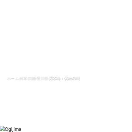
›
›
›
›
ホーム
日本
四国
香川県
男木島：斜めの島
男木島：斜めの
5月 2026
更新日 30 5月 2026
1分で読める
男木島（香川県）