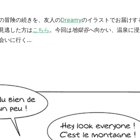
の冒険の続きを、友人の
Dreamy
のイラストでお届けす
見逃した方は
こちら
。今回は
地獄谷
へ向かい、温泉に浸
会いに行く…