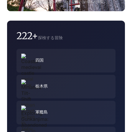
例：「廃墟を巡る冬の旅」や「京都近くの隠れた寺院」
222+
探検する冒険
四国
栃木県
軍艦島