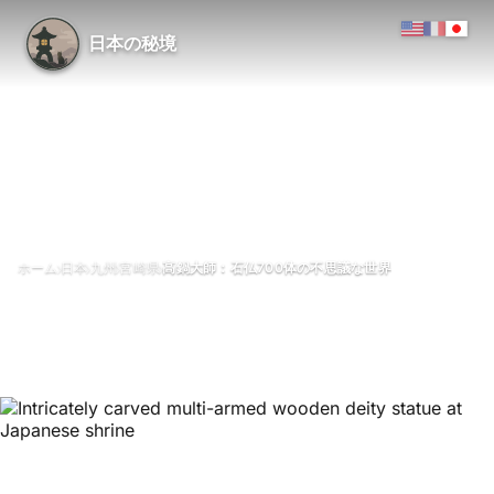
日本の秘境
›
›
›
›
ホーム
日本
九州
宮崎県
高鍋大師：石仏700体の不思議な世界
高鍋大師：石仏700体の不思議
な世界
5月 2026
1分で読める