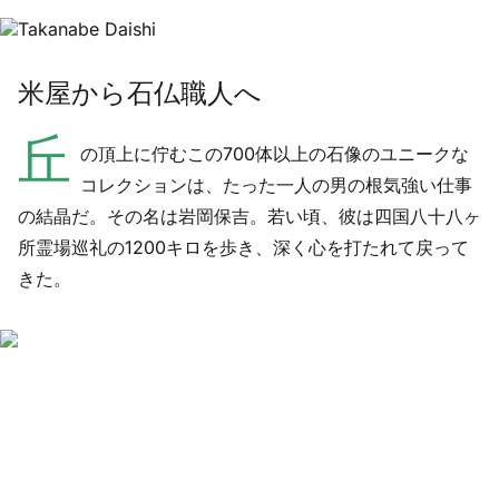
米屋から石仏職人へ
丘
の頂上に佇むこの700体以上の石像のユニークな
コレクションは、たった一人の男の根気強い仕事
の結晶だ。その名は岩岡保吉。若い頃、彼は四国八十八ヶ
所霊場巡礼の1200キロを歩き、深く心を打たれて戻って
きた。