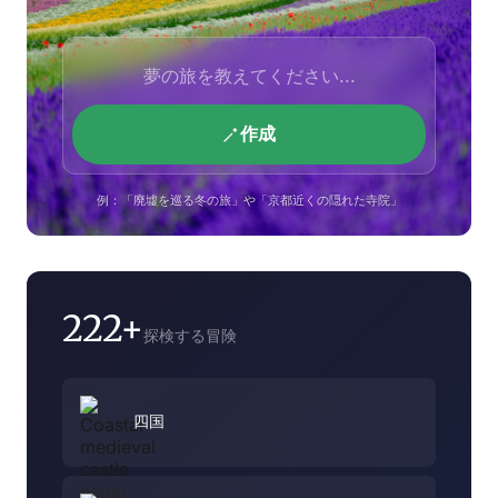
作成
例：「廃墟を巡る冬の旅」や「京都近くの隠れた寺院」
222+
探検する冒険
四国