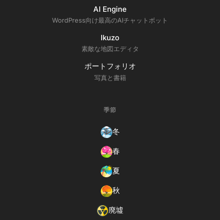
AI Engine
WordPress向け最高のAIチャットボット
Ikuzo
素敵な地図エディタ
ポートフォリオ
写真と書籍
季節
冬
春
夏
秋
廃墟