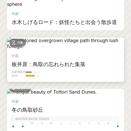
中国
水木しげるロード：妖怪たちと出会う散歩道
穴場
中国
板井原：鳥取の忘れられた集落
探索難易度
RISK
凍てつく
中国
冬の鳥取砂丘
WINTER SNOW DUNES
J
F
M
A
M
J
J
A
S
O
N
D