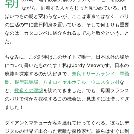
朝
ながら、到着する人々をじっと見つめている。ほ
ぼいつもの朝と変わらないが、ここは東京ではなく、パリ
の生活の中に数日間身を置いている。そして何よりも重要
なのは、カタコンベに紹介されるまであと数分ということ
だ。
ちなみに、この記事はこのサイトで唯一、日本以外の場所
について書いたものです！私はJordy Meowです。日本の
廃墟を探索するのが大好きで、
奈良ドリームランド
、
軍艦
島
、
根岸競馬場
、
八丈ロイヤルホテル
、
ウエスタン村
な
ど、
数多くの廃墟
を訪れてきました。でも、母国フランス
のパリで何かを探検するこの機会は、見逃すには惜しすぎ
ました！
ダイアンとマチューが私を連れて行ってくれる。彼らはデ
ジタルの世界で出会った素敵な探検家だ。彼らはすぐに到