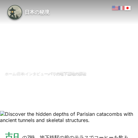
日本の秘境
›
›
›
ホーム
日本
インタビュー
パリの地下墓地の探検
パリの地下墓地の探検
5月 2024
更新日 28 4月 2026
1分で読める
パリのカタコンブ（地下墓地・採石場跡の地下ギャラリー網）、フラン
ス・パリ（イル＝ド＝フランス地域圏）
の7時、地下鉄駅の前のテラスでコーヒーを飲み