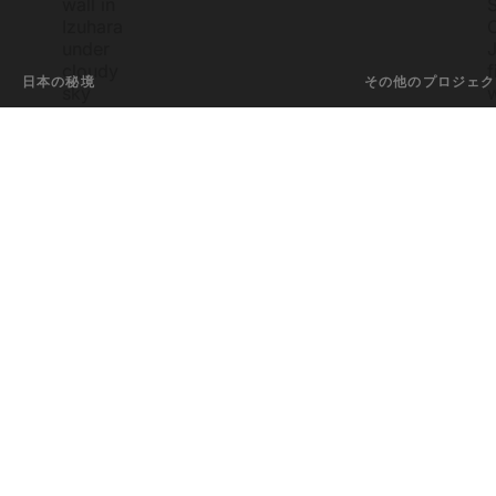
日本の秘境
その他のプロジェク
Meow Apps
クリエイター向けWor
ショップ
Ikitorii
日本の現地ガイドを
書籍、プリントなど
AI Engine
WordPress向け
Ikuzo
素敵な地図エディタ
ポートフォリオ
写真と書籍