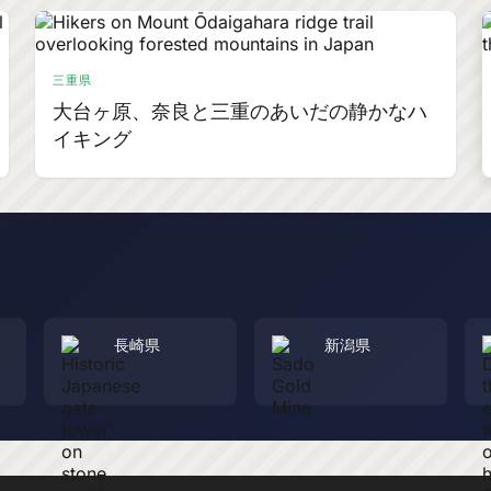
三重県
大台ヶ原、奈良と三重のあいだの静かなハ
イキング
長崎県
新潟県