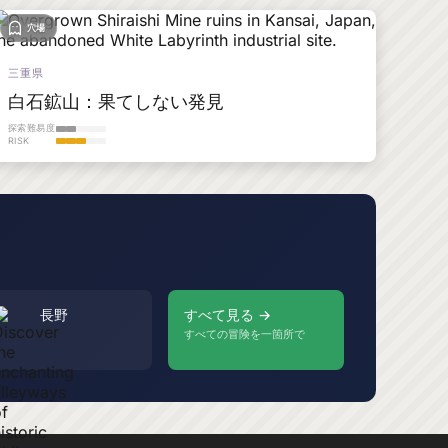
穴場
三重県
白石鉱山：果てしない発見
探索難易度
RISK
長野
すべて見る →
すべての冒険を一箇所で