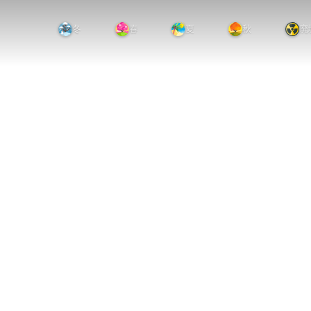
冬
春
夏
秋
廃