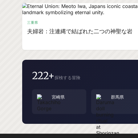
三重県
夫婦岩：注連縄で結ばれた二つの神聖な岩
222+
探検する冒険
宮崎県
群馬県