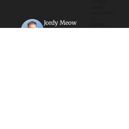
Jordy Meow
ボルドー近郊生まれ、現在東京在住。長年
にわたり日本の忘れられた場所、廃校から
廃病院、不思議な場所から美しい風景まで
探検し、ガイドブックに載らない日本を共
有するためにこのサイトを作りました。す
べてのコンテンツは独立しており、スポン
サーはいません。