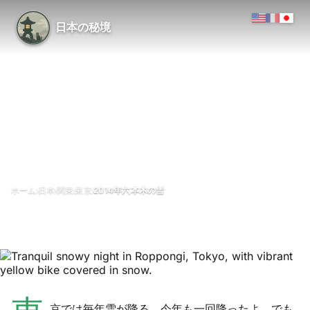
日本の秘境
›
›
›
›
ホーム
日本
関東
東京
2014年六本木の雪
2014年六本木の雪
12月 2014
更新日 1 3月 2018
1分で読める
六本木（東京・港区）
京では毎年雪が降る。今年も一回降ったよ。でも