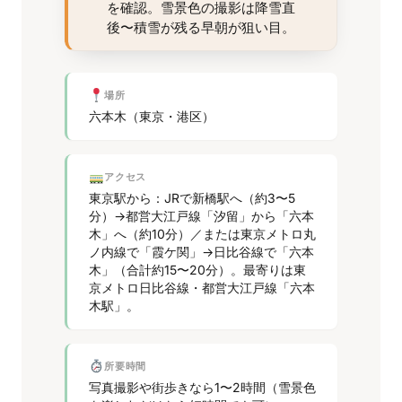
を確認。雪景色の撮影は降雪直
後〜積雪が残る早朝が狙い目。
場所
六本木（東京・港区）
アクセス
東京駅から：JRで新橋駅へ（約3〜5
分）→都営大江戸線「汐留」から「六本
木」へ（約10分）／または東京メトロ丸
ノ内線で「霞ケ関」→日比谷線で「六本
木」（合計約15〜20分）。最寄りは東
京メトロ日比谷線・都営大江戸線「六本
木駅」。
所要時間
写真撮影や街歩きなら1〜2時間（雪景色