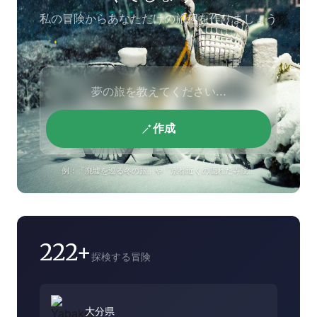
私の冒険からあなただけの旅程を作りましょう
作成
例：「廃墟を巡る冬の旅」や「京都近くの隠れた寺院」
222+
探検する冒険
大分県