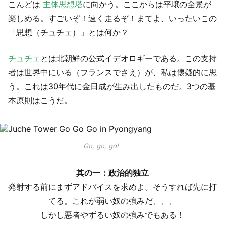
こんどは
主体思想塔
に向かう。ここからは平壌の全景が
楽しめる。すごいぞ！速く走るぞ！まてよ、いったいこの
「思想（チュチェ）」とは何か？
チュチェ
とは北朝鮮の公式イデオロギーである。この支持
者は世界中にいる（フランスでさえ）が、私は懐疑的に思
う。これは30年代に金日成が生み出したものだ。3つの基
本原則はこうだ。
Go, go, go!
其の一：政治的独立
発射する前にまずアドバイスを求めよ。そうすれば先に打
てる。これが弱い奴の強みだ、、、
しかし悪者やずるい奴の強みでもある！