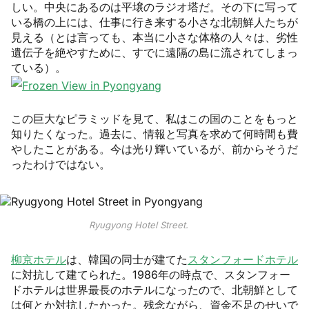
しい。中央にあるのは平壌のラジオ塔だ。その下に写って
いる橋の上には、仕事に行き来する小さな北朝鮮人たちが
見える（とは言っても、本当に小さな体格の人々は、劣性
遺伝子を絶やすために、すでに遠隔の島に流されてしまっ
ている）。
この巨大なピラミッドを見て、私はこの国のことをもっと
知りたくなった。過去に、情報と写真を求めて何時間も費
やしたことがある。今は光り輝いているが、前からそうだ
ったわけではない。
Ryugyong Hotel Street.
柳京ホテル
は、韓国の同士が建てた
スタンフォードホテル
に対抗して建てられた。1986年の時点で、スタンフォー
ドホテルは世界最長のホテルになったので、北朝鮮として
は何とか対抗したかった。残念ながら、資金不足のせいで