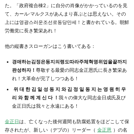
た。「政府複合棟2」に自分の肖像がかかっているのを見
て、カール·マルクスがあんまり喜ぶとは思えない。その
上には영광스러운조선로동당만세！と書かれている。朝鮮
労働党に長き繁栄あれ！
他の縦書きスローガンはこう書いてある：
경애하는김정은동지의령도따라주체혁명위업을끝까지
완성하자！
尊敬する最愛の同志金正恩氏に長き繁栄あ
れ！大革命が完了しつつある！
위 대 한 김 일 성 동 지 와 김 정 일 동 지 는 영 원 히 우
리 와 함 께 계 신 다 ！
我々の偉大な同志金日成氏及び
金正日氏は我々と永遠にある！
金正日
は、亡くなった後何週間も防腐処置をほどこして保
存されたが、新しい（デブの）リーダー（
金正恩
）の名