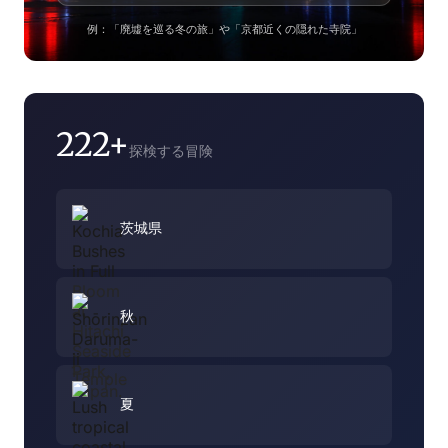
例：「廃墟を巡る冬の旅」や「京都近くの隠れた寺院」
222+
探検する冒険
茨城県
秋
夏