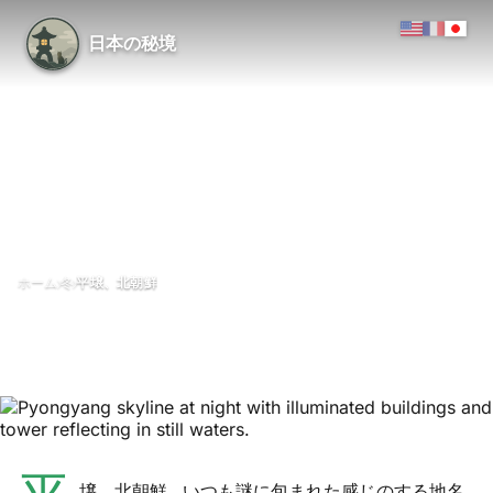
日本の秘境
›
›
ホーム
冬
平壌、北朝鮮
平壌、北朝鮮
3月 2012
更新日 1 3月 2018
1分で読める
平壌（Pyongyang）、北朝鮮（※日本の都道府県ではなく国外）
壌、北朝鮮…いつも謎に包まれた感じのする地名