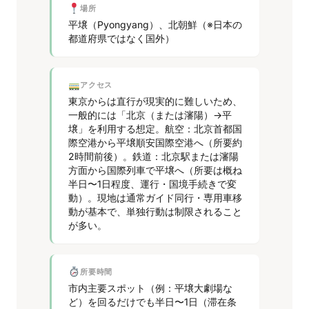
場所
平壌（Pyongyang）、北朝鮮（※日本の
都道府県ではなく国外）
アクセス
東京からは直行が現実的に難しいため、
一般的には「北京（または瀋陽）→平
壌」を利用する想定。航空：北京首都国
際空港から平壌順安国際空港へ（所要約
2時間前後）。鉄道：北京駅または瀋陽
方面から国際列車で平壌へ（所要は概ね
半日〜1日程度、運行・国境手続きで変
動）。現地は通常ガイド同行・専用車移
動が基本で、単独行動は制限されること
が多い。
所要時間
市内主要スポット（例：平壌大劇場な
ど）を回るだけでも半日〜1日（滞在条