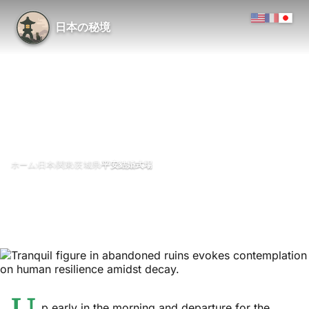
日本の秘境
›
›
›
›
ホーム
日本
関東
茨城県
平安結婚式場
平安結婚式場
2月 2026
更新日 27 1月 2026
2分で読める
平安結婚式場（廃墟・通称 Heian Wedding Hall）, 茨城県（詳細不明
／水戸市へ向かう道中）
p early in the morning and departure for the