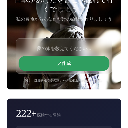
くでしょう？
私の冒険からあなただけの旅程を作りましょう
作成
例：「廃墟を巡る冬の旅」や「京都近くの隠れた寺院」
222+
探検する冒険