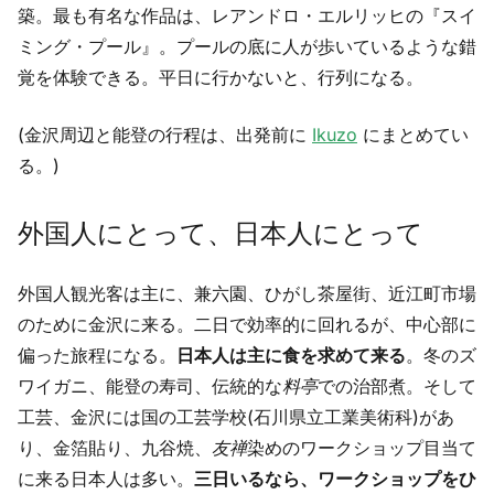
築。最も有名な作品は、レアンドロ・エルリッヒの『スイ
ミング・プール』。プールの底に人が歩いているような錯
覚を体験できる。平日に行かないと、行列になる。
(金沢周辺と能登の行程は、出発前に
Ikuzo
にまとめてい
る。)
外国人にとって、日本人にとって
外国人観光客は主に、兼六園、ひがし茶屋街、近江町市場
のために金沢に来る。二日で効率的に回れるが、中心部に
偏った旅程になる。
日本人は主に食を求めて来る
。冬のズ
ワイガニ、能登の寿司、伝統的な
料亭
での治部煮。そして
工芸、金沢には国の工芸学校(石川県立工業美術科)があ
り、金箔貼り、九谷焼、
友禅
染めのワークショップ目当て
に来る日本人は多い。
三日いるなら、ワークショップをひ