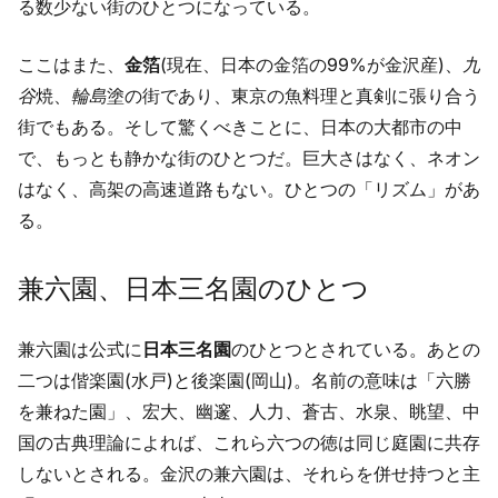
る数少ない街のひとつになっている。
ここはまた、
金箔
(現在、日本の金箔の99%が金沢産)、
九
谷
焼、
輪島
塗の街であり、東京の魚料理と真剣に張り合う
街でもある。そして驚くべきことに、日本の大都市の中
で、もっとも静かな街のひとつだ。巨大さはなく、ネオン
はなく、高架の高速道路もない。ひとつの「リズム」があ
る。
兼六園、日本三名園のひとつ
兼六園は公式に
日本三名園
のひとつとされている。あとの
二つは偕楽園(水戸)と後楽園(岡山)。名前の意味は「六勝
を兼ねた園」、宏大、幽邃、人力、蒼古、水泉、眺望、中
国の古典理論によれば、これら六つの徳は同じ庭園に共存
しないとされる。金沢の兼六園は、それらを併せ持つと主