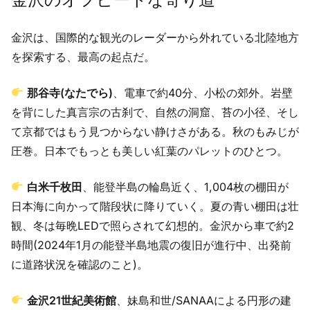
金沢は、国際的な観光のレーダーから外れている北陸地方
を探索する、最高の起点だ。
那谷寺(なたでら)
、電車で約40分、小松の郊外。岩壁
を背にした真言宗の古刹で、自然の洞窟、苔の小径、そし
て京都ではもう見つからない静けさがある。秋のもみじが
圧巻。日本でもっとも美しい紅葉のパレットのひとつ。
白米千枚田
、能登半島の輪島近く、1,004枚の棚田が
日本海に向かって階段状に降りていく。夏の青い棚田は壮
観、冬は毎晩LEDで照らされて幻想的。金沢から車で約2
時間(2024年1月の能登半島地震の復旧が進行中、出発前
に道路状況を確認のこと)。
金沢21世紀美術館
、妹島和世/SANAAによる円形の建