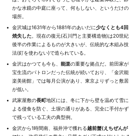
かな水鏡の中庭に座って、何もしない、というだけの
場所。
金沢城は1631年から1881年のあいだに
少なくとも4回
焼失した
。現在の復元(石川門と主要構造物)は20世紀
後半の作業によるものが大きいが、伝統的な木組み技
法(釘を使わない)で造られている。
金沢はかつても今も、
能楽
の重要な拠点だ。前田家が
宝生流のパトロンだった伝統が続いており、「金沢能
楽美術館」では毎月公演があり、東京よりずっと敷居
が低い。
武家屋敷の
長町
地区には、冬に下から壁を温めて雪に
よる侵食を防ぐ、土塀の通りがある、完全に手付かず
で残っている工夫の典型例。
金沢から1時間南、福井沖で獲れる
越前蟹(えちぜんが