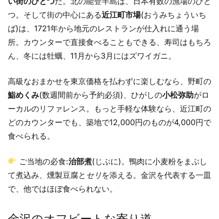
い街のひとつ
だ。北の能登半島は、日本有数の漁場のひと
つ。そして街の中心にある
近江町市場
(おうみちょういち
ば)は、1721年から地元のレストランが仕入れに通う場
所。カウンターで直接食べることもできる、寿司はもちろ
ん、冬には牡蠣、11月から3月にはズワイガニ。
高級なおまかせを東京価格を払わずに楽しむなら、野町の
鮨めくみ
(数週間前から予約必須)、ひがしの
小松弥助
がロ
ーカルのリファレンス。もっと手軽な体験なら、近江町の
どのカウンターでも、築地で12,000円のものが4,000円で
食べられる。
ご当地の必食:
治部煮
(じぶに)。鴨肉に小麦粉をまぶし
て煮込み、燻製豆腐と
セリ
を添える。金沢を代表する一皿
で、他ではほぼ食べられない。
金沢のオフビートな寄り道