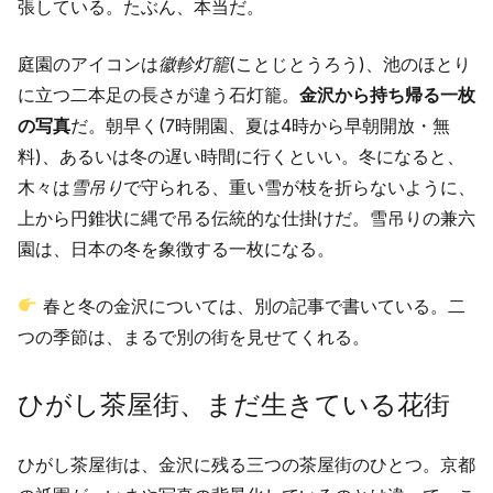
張している。たぶん、本当だ。
庭園のアイコンは
徽軫灯籠
(ことじとうろう)、池のほとり
に立つ二本足の長さが違う石灯籠。
金沢から持ち帰る一枚
の写真
だ。朝早く(7時開園、夏は4時から早朝開放・無
料)、あるいは冬の遅い時間に行くといい。冬になると、
木々は
雪吊り
で守られる、重い雪が枝を折らないように、
上から円錐状に縄で吊る伝統的な仕掛けだ。雪吊りの兼六
園は、日本の冬を象徴する一枚になる。
春と冬の金沢については、別の記事で書いている。二
つの季節は、まるで別の街を見せてくれる。
ひがし茶屋街、まだ生きている花街
ひがし茶屋街は、金沢に残る三つの茶屋街のひとつ。京都