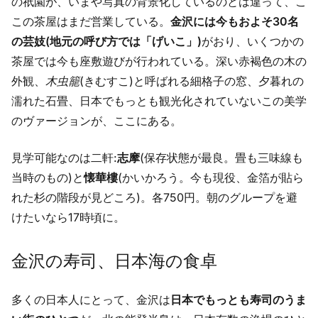
の祇園が、いまや写真の背景化しているのとは違って、こ
この茶屋はまだ営業している。
金沢には今もおよそ30名
の芸妓(地元の呼び方では「げいこ」)
がおり、いくつかの
茶屋では今も座敷遊びが行われている。深い赤褐色の木の
外観、
木虫籠
(きむすこ)と呼ばれる細格子の窓、夕暮れの
濡れた石畳、日本でもっとも観光化されていないこの美学
のヴァージョンが、ここにある。
見学可能なのは二軒:
志摩
(保存状態が最良。畳も三味線も
当時のもの)と
懐華樓
(かいかろう。今も現役、金箔が貼ら
れた杉の階段が見どころ)。各750円。朝のグループを避
けたいなら17時頃に。
金沢の寿司、日本海の食卓
多くの日本人にとって、金沢は
日本でもっとも寿司のうま