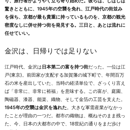
り、旅行者がようやく立ち寄り始めた。彼らは、しばしば
驚きとともに、1945年の空襲を免れ、江戸時代の街並み
を保ち、京都が最も貴重に持っているものを、京都の観光
密度なしに併せ持つ街を発見する。三日と、あとは流れに
任せていい。
金沢は、日帰りでは足りない
江戸時代、金沢は
日本第二の富を持つ街
だった。一位は江
戸(東京)。前田家が支配する加賀藩の城下町で、年間百万
石の米を産出していた、当時の経済単位で、ざっくり言え
ば「非常に、非常に裕福」を意味する。この富が、庭園、
陶磁器、漆器、能楽、織物、そして金箔の工芸を支えた。
1945年の空襲は金沢を逸れた
。大きな軍需産業がなかっ
たことが理由の一つだ。都市の織物は、概ねそのまま残っ
た、今、日本の大都市の中で、18世紀の通りをまだ歩け