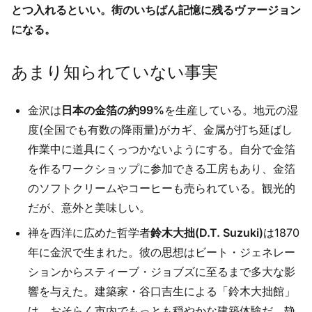
とつ入れるといい。街のいちばん記憶に残るヴァージョン
になる。
あまり知られていない事実
金沢は
日本の金箔の約99%
を生産している。地元の湿
度(全国でも有数の降雨量)がカギ、金属が打ち延ばし
作業中に道具にくっつかないようにする。自分で金箔
を作るワークショップに参加できる工房もあり、金箔
のソフトクリームやコーヒーも売られている。観光的
だが、意外と美味しい。
禅を西洋に広めた哲学者
鈴木大拙(D.T. Suzuki)
は1870
年に金沢で生まれた。彼の思想はビート・ジェネレー
ションからスティーブ・ジョブズに至るまで多大な影
響を与えた。建築家・谷口吉生による「鈴木大拙館」
は、おそらく市内でもっとも穏やかな建築体験だ、静