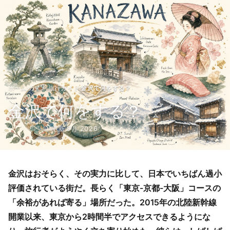
›
›
›
ホーム
ガイド
旅行ガイド
金沢で何をする？
金沢で何をする？
更新 5月 2026
金沢はおそらく、その実力に比して、日本でいちばん過小
評価されている街だ。長らく「東京-京都-大阪」コースの
「余裕があれば寄る」場所だった。2015年の北陸新幹線
開業以来、東京から2時間半でアクセスできるようにな