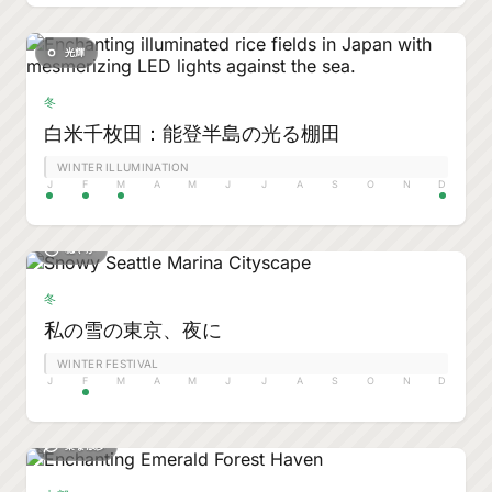
光輝
冬
白米千枚田：能登半島の光る棚田
WINTER ILLUMINATION
J
F
M
A
M
J
J
A
S
O
N
D
穏やか
冬
私の雪の東京、夜に
WINTER FESTIVAL
J
F
M
A
M
J
J
A
S
O
N
D
楽な散歩