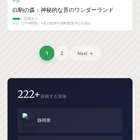
中部
白駒の森：神秘的な苔のワンダーランド
混雑あり
半日（2〜4時間）※苔の観察や湖畔散策中心の場合
投
1
2
Next →
稿
の
ペ
ー
222+
探検する冒険
ジ
送
り
静岡県