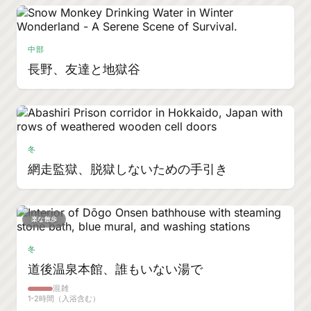
中部
長野、友達と地獄谷
冬
網走監獄、脱獄しないための手引き
楽な散歩
冬
道後温泉本館、誰もいない湯で
混雑
1-2時間（入浴含む）