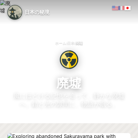
日本の秘境
›
›
ホーム
日本
廃墟
廃墟
風にほどける記憶を追って、静かな廃墟
へ。錆と光の隙間に、物語が眠る。