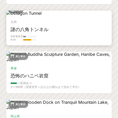
穴場
九州
謎の八角トンネル
探索難易度
RISK
楽な散歩
廃墟
恐怖のハニベ岩窟
混雑あり
2〜3時間（洞窟見学＋丘の上の寝仏まで含めて半日）
楽な散歩
岡山県