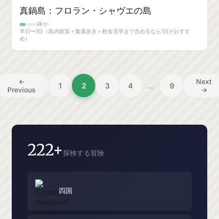
真鍋島：フロラン・シャヴエの島
静か
半日〜1日（島内散策＋集落歩き＋校舎見学まで含めるなら1日がおすす
め）
投
←
Next
1
2
3
4
…
9
Previous
→
稿
の
ペ
ー
222+
探検する冒険
ジ
送
り
四国