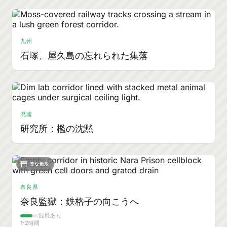
九州
石塚、屋久島の忘れられた集落
廃墟
研究所：檻の沈黙
楽な散歩
奈良県
奈良監獄：鉄格子の向こうへ
混雑あり
1-2時間