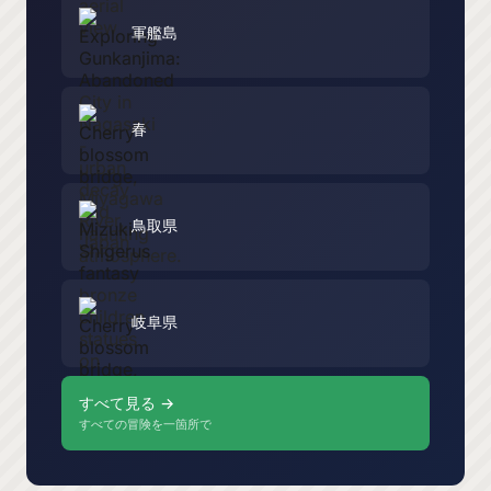
軍艦島
春
鳥取県
岐阜県
すべて見る →
すべての冒険を一箇所で