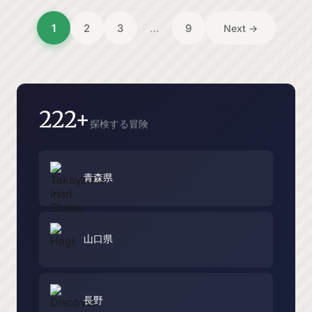
投
1
2
3
…
9
Next →
稿
の
ペ
ー
222+
探検する冒険
ジ
送
り
青森県
山口県
長野