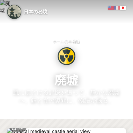
日本の秘境
›
›
ホーム
日本
廃墟
廃墟
風にほどける記憶を追って、静かな廃墟
へ。錆と光の隙間に、物語が眠る。
穴場