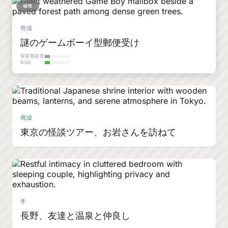
秘境
廃墟
謎のゲームボーイ型郵便受け
探索難易度
RISK
廃墟
東京の怪談ツアー、お岩さんを訪ねて
冬
長野、友達と温泉と仲良し