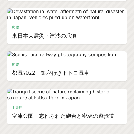
廃墟
東日本大震災・津波の爪痕
廃墟
都電7022：銀座行きトトロ電車
千葉県
富津公園：忘れられた砲台と密林の遊歩道