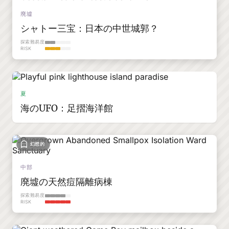
廃墟
シャトー三宝：日本の中世城郭？
探索難易度
RISK
夏
海のUFO：足摺海洋館
幻想的
中部
廃墟の天然痘隔離病棟
探索難易度
RISK