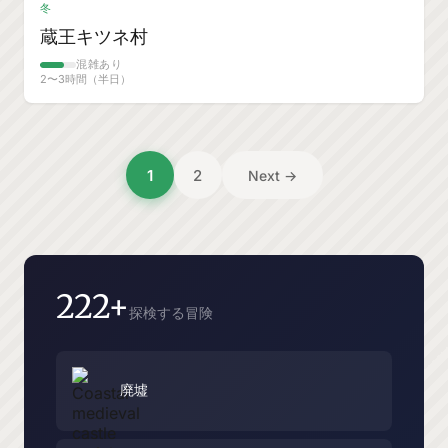
冬
蔵王キツネ村
混雑あり
2〜3時間（半日）
投
1
2
Next →
稿
の
ペ
ー
222+
探検する冒険
ジ
送
り
廃墟