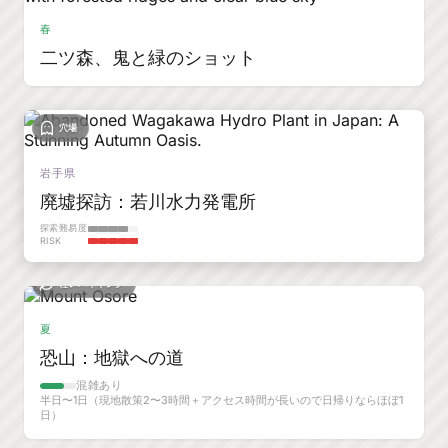
春
二ツ森、鬼と緑のショット
穴場
岩手県
廃墟探訪：若川水力発電所
探索難易度
RISK
軽いハイキング
夏
恐山：地獄への道
混雑あり
半日〜1日（現地散策2〜3時間＋アクセス時間が長いので日帰りならほぼ1
日）