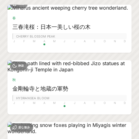
幽玄
春
三春滝桜：日本一美しい桜の木
CHERRY BLOSSOM PEAK
J
F
M
A
M
J
J
A
S
O
N
D
静寂
秋
金剛輪寺と地蔵の軍勢
HYDRANGEA BLOOM
J
F
M
A
M
J
J
A
S
O
N
D
楽な散歩