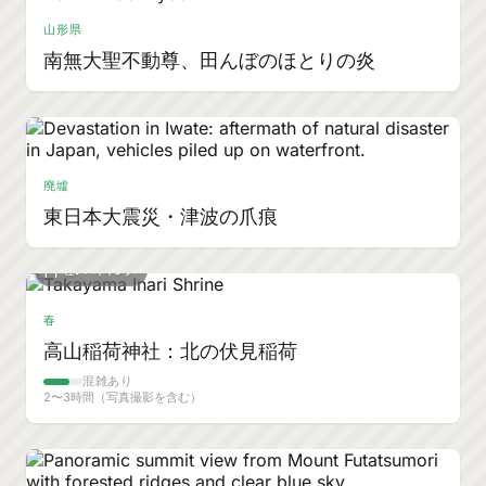
山形県
南無大聖不動尊、田んぼのほとりの炎
廃墟
東日本大震災・津波の爪痕
軽いハイキング
春
高山稲荷神社：北の伏見稲荷
混雑あり
2〜3時間（写真撮影を含む）