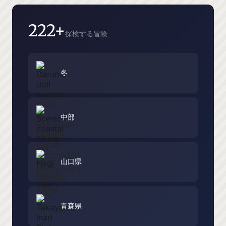
ペ
ー
222+
探検する冒険
ジ
送
り
冬
中部
山口県
青森県